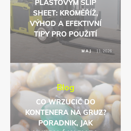
PLASTOVÝM SLIP
SHEET: KROMĚŘÍŽ,
VÝHOD A EFEKTIVNÍ
TIPY PRO POUŽITÍ
11, 2026
MAJ
Blog
CO WRZUCIĆ DO
KONTENERA NA GRUZ?
PORADNIK, JAK