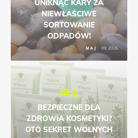
UNIKNĄĆ KARY ZA
NIEWŁAŚCIWE
SORTOWANIE
ODPADÓW!
09, 2026
MAJ
Blog
BEZPIECZNE DLA
ZDROWIA KOSMETYKI?
OTO SEKRET WOLNYCH