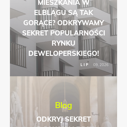
MIESZKANIA W
ELBLĄGU SĄ TAK
GORĄCE? ODKRYWAMY
SEKRET POPULARNOŚCI
RYNKU
DEWELOPERSKIEGO!
09, 2026
LIP
Blog
ODKRYJ SEKRET