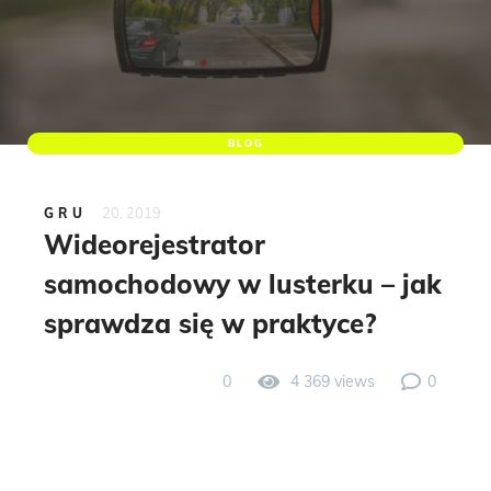
BLOG
20, 2019
GRU
Wideorejestrator
samochodowy w lusterku – jak
sprawdza się w praktyce?
0
4 369 views
0