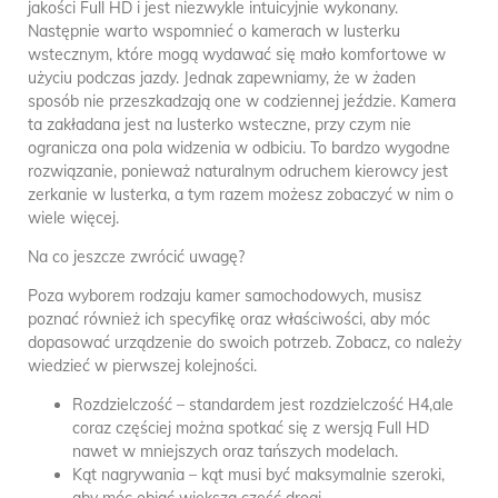
jakości Full HD i jest niezwykle intuicyjnie wykonany.
Następnie warto wspomnieć o kamerach w lusterku
wstecznym, które mogą wydawać się mało komfortowe w
użyciu podczas jazdy. Jednak zapewniamy, że w żaden
sposób nie przeszkadzają one w codziennej jeździe. Kamera
ta zakładana jest na lusterko wsteczne, przy czym nie
ogranicza ona pola widzenia w odbiciu. To bardzo wygodne
rozwiązanie, ponieważ naturalnym odruchem kierowcy jest
zerkanie w lusterka, a tym razem możesz zobaczyć w nim o
wiele więcej.
Na co jeszcze zwrócić uwagę?
Poza wyborem rodzaju kamer samochodowych, musisz
poznać również ich specyfikę oraz właściwości, aby móc
dopasować urządzenie do swoich potrzeb. Zobacz, co należy
wiedzieć w pierwszej kolejności.
Rozdzielczość – standardem jest rozdzielczość H4,ale
coraz częściej można spotkać się z wersją Full HD
nawet w mniejszych oraz tańszych modelach.
Kąt nagrywania – kąt musi być maksymalnie szeroki,
aby móc objąć większą część drogi.