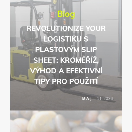
Blog
REVOLUTIONIZE YOUR
LOGISTIKU S
PLASTOVÝM SLIP
SHEET: KROMĚŘÍŽ,
VÝHOD A EFEKTIVNÍ
TIPY PRO POUŽITÍ
11, 2026
MAJ