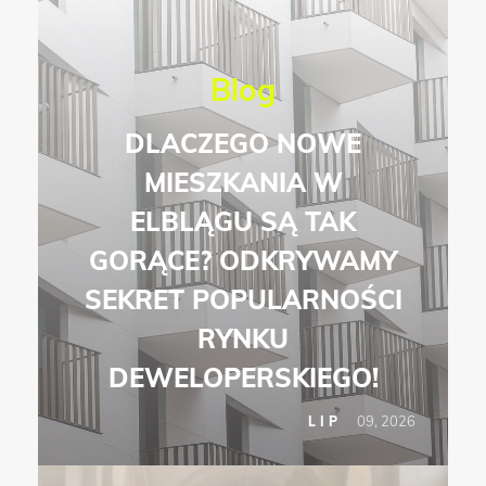
Blog
DLACZEGO NOWE
MIESZKANIA W
ELBLĄGU SĄ TAK
GORĄCE? ODKRYWAMY
SEKRET POPULARNOŚCI
RYNKU
DEWELOPERSKIEGO!
09, 2026
LIP