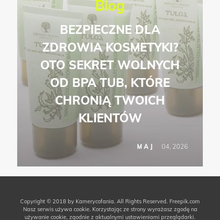
Blog
BEZPIECZNE DLA
ZDROWIA KOSMETYKI?
OTO SEKRET WOLNYCH
OD BPA TUB, KTÓRE
CHRONIĄ TWOICH
KLIENTÓW
04, 2026
MAJ
Copyright © 2018 by Kamerycofania. All Rights Reserved.
Freepik.com
Nasz serwis używa cookie. Korzystając ze strony wyrażasz zgodę na
używanie cookie, zgodnie z aktualnymi ustawieniami przeglądarki.