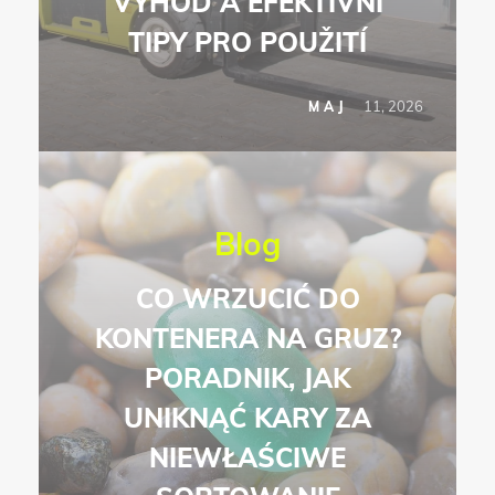
VÝHOD A EFEKTIVNÍ
TIPY PRO POUŽITÍ
11, 2026
MAJ
Blog
CO WRZUCIĆ DO
KONTENERA NA GRUZ?
PORADNIK, JAK
UNIKNĄĆ KARY ZA
NIEWŁAŚCIWE