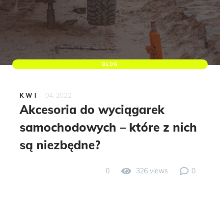
BLOG
04, 2022
KWI
Akcesoria do wyciągarek
samochodowych – które z nich
są niezbędne?
0
326 views
0