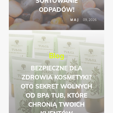
SORTOWANIE
ODPADÓW!
09, 2026
MAJ
Blog
BEZPIECZNE DLA
ZDROWIA KOSMETYKI?
OTO SEKRET WOLNYCH
OD BPA TUB, KTÓRE
CHRONIĄ TWOICH