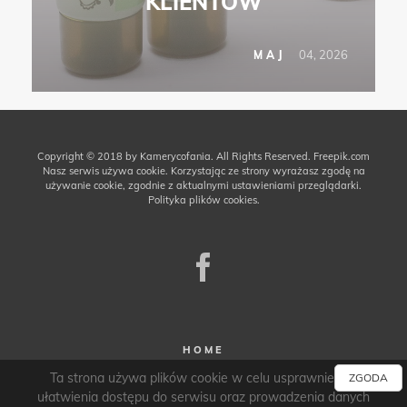
KLIENTÓW
04, 2026
MAJ
Copyright © 2018 by Kamerycofania. All Rights Reserved.
Freepik.com
Nasz serwis używa cookie. Korzystając ze strony wyrażasz zgodę na
używanie cookie, zgodnie z aktualnymi ustawieniami przeglądarki.
Polityka plików cookies.
HOME
Ta strona używa plików cookie w celu usprawnienia i
ZGODA
WSPÓŁPRACA
ułatwienia dostępu do serwisu oraz prowadzenia danych