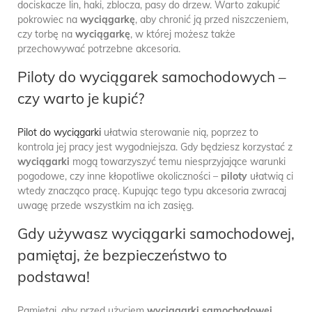
dociskacze lin, haki, zblocza, pasy do drzew. Warto zakupić
pokrowiec na
wyciągarkę
, aby chronić ją przed niszczeniem,
czy torbę na
wyciągarkę
, w której możesz także
przechowywać potrzebne akcesoria.
Piloty do wyciągarek samochodowych –
czy warto je kupić?
Pilot do wyciągarki
ułatwia sterowanie nią, poprzez to
kontrola jej pracy jest wygodniejsza. Gdy będziesz korzystać z
wyciągarki
mogą towarzyszyć temu niesprzyjające warunki
pogodowe, czy inne kłopotliwe okoliczności –
piloty
ułatwią ci
wtedy znacząco pracę. Kupując tego typu akcesoria zwracaj
uwagę przede wszystkim na ich zasięg.
Gdy używasz wyciągarki samochodowej,
pamiętaj, że bezpieczeństwo to
podstawa!
Pamiętaj, aby przed użyciem
wyciągarki samochodowej