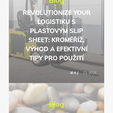
Blog
REVOLUTIONIZE YOUR
LOGISTIKU S
PLASTOVÝM SLIP
SHEET: KROMĚŘÍŽ,
VÝHOD A EFEKTIVNÍ
TIPY PRO POUŽITÍ
11, 2026
MAJ
Blog