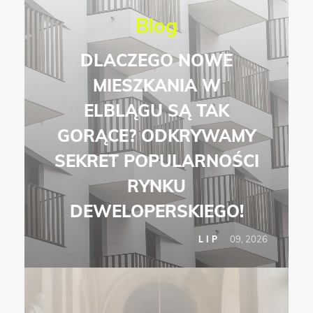
Blog
DLACZEGO NOWE
MIESZKANIA W
ELBLĄGU SĄ TAK
GORĄCE? ODKRYWAMY
SEKRET POPULARNOŚCI
RYNKU
DEWELOPERSKIEGO!
09, 2026
LIP