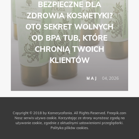
BEZPIECZNE DLA
ZDROWIA KOSMETYKI?
OTO SEKRET WOLNYCH
OD BPA TUB, KTÓRE
CHRONIĄ TWOICH
KLIENTÓW
04, 2026
MAJ
Copyright © 2018 by Kamerycofania. All Rights Reserved.
Freepik.com
Nasz serwis używa cookie. Korzystając ze strony wyrażasz zgodę na
używanie cookie, zgodnie z aktualnymi ustawieniami przeglądarki.
Polityka plików cookies.