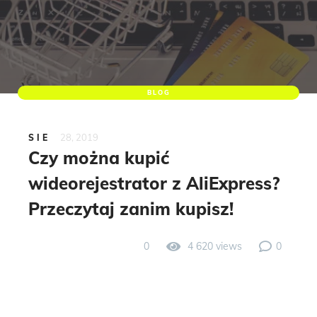
BLOG
28, 2019
SIE
Czy można kupić
wideorejestrator z AliExpress?
Przeczytaj zanim kupisz!
0
4 620 views
0