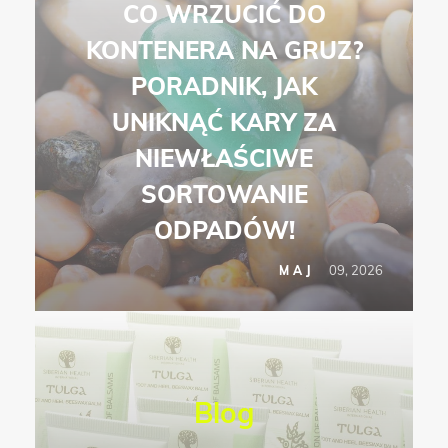
CO WRZUCIĆ DO
KONTENERA NA GRUZ?
PORADNIK, JAK
UNIKNĄĆ KARY ZA
NIEWŁAŚCIWE
SORTOWANIE
ODPADÓW!
09, 2026
MAJ
Blog