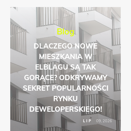
Blog
DLACZEGO NOWE
MIESZKANIA W
ELBLĄGU SĄ TAK
GORĄCE? ODKRYWAMY
SEKRET POPULARNOŚCI
RYNKU
DEWELOPERSKIEGO!
09, 2026
LIP