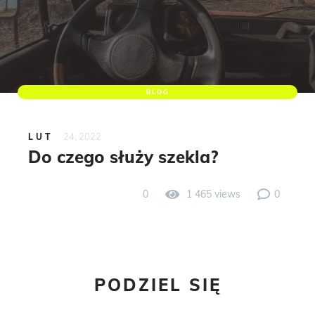
BLOG
24, 2022
LUT
Do czego służy szekla?
0
1 465 views
0
PODZIEL SIĘ