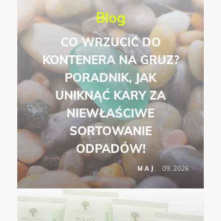
Blog
CO WRZUCIĆ DO
KONTENERA NA GRUZ?
PORADNIK, JAK
UNIKNĄĆ KARY ZA
NIEWŁAŚCIWE
SORTOWANIE
ODPADÓW!
09, 2026
MAJ