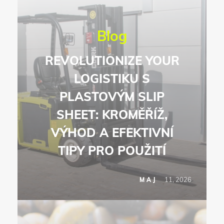
Blog
REVOLUTIONIZE YOUR
LOGISTIKU S
PLASTOVÝM SLIP
SHEET: KROMĚŘÍŽ,
VÝHOD A EFEKTIVNÍ
TIPY PRO POUŽITÍ
11, 2026
MAJ