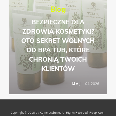
Blog
BEZPIECZNE DLA
ZDROWIA KOSMETYKI?
OTO SEKRET WOLNYCH
OD BPA TUB, KTÓRE
CHRONIĄ TWOICH
KLIENTÓW
04, 2026
MAJ
Copyright © 2018 by Kamerycofania. All Rights Reserved.
Freepik.com