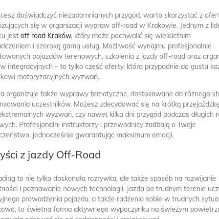
chcesz doświadczyć niezapomnianych przygód, warto skorzystać z ofert
lizujących się w organizacji wypraw off-road w Krakowie. Jednym z li
ku jest
off road Kraków
, który może pochwalić się wieloletnim
dczeniem i szeroką gamą usług. Możliwość wynajmu profesjonalnie
towanych pojazdów terenowych, szkolenia z jazdy off-road oraz orga
w integracyjnych – to tylko część oferty, która przypadnie do gustu 
ikowi motoryzacyjnych wyzwań.
ta organizuje także wyprawy tematyczne, dostosowane do różnego st
sowania uczestników. Możesz zdecydować się na krótką przejażdżkę
ekstremalnych wyzwań, czy nawet kilka dni przygód podczas długich 
wych. Profesjonalni instruktorzy i przewodnicy zadbają o Twoje
czeństwo, jednocześnie gwarantując maksimum emocji.
yści z jazdy Off-Road
ading to nie tylko doskonała rozrywka, ale także sposób na rozwijanie
tności i poznawanie nowych technologii. Jazda po trudnym terenie ucz
yjnego prowadzenia pojazdu, a także radzenia sobie w trudnych sytua
owo, to świetna forma aktywnego wypoczynku na świeżym powietrz