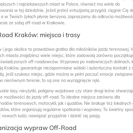
iększych i najciekawszych miast w Polsce, również ma wiele do
owania w tej dziedzinie. Jeżeli jesteś entuzjastą przygód, cięgnie Cię d
, a w Twoich żyłach płynie benzyna, zapraszamy do odkrycia możliwośc
niesie ze sobą off-road w Krakowie.
Road Kraków: miejsca i trasy
 i jego okolice to prawdziwa gratka dla miłośników jazdy terenowej.
ach miasta znajdziesz wiele miejsc, które zadowolą zarówno początkuj
doświadczonych off-roadowców. Wyprawa po malowniczych dolinach, 
ją Kraków, gwarantuje niezapomniane widoki i autentyczny kontakt z 
dą. Jeśli szukasz miejsc, gdzie można w pełni poczuć emocje związane
po nierównym terenie, to są one na wyciągnięcie ręki.
skie lasy, nieużytki, poligony wojskowe czy stare drogi leśne stwarzaj
ne możliwości do jazdy off-road. To idealne miejsca zarówno dla
odów terenowych, motocykli, jak i quadów. Nie brakuje też lokalnych
atów, które organizują regularne spotkania i wyprawy. To świetny spo
 nowych ludzi, nawiązać przyjaźnie i dzielić się pasją.
anizacja wypraw Off-Road