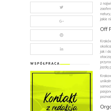
z najw
zaofer
natury
jakie 
Off 
Kraków
okolic
jak i 
otacza
przyro
WSPÓŁPRACA
jazdą 
Krakow
unikal
samoch
pasjon
poznać
Org