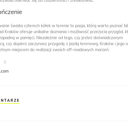
pozwala oderwać się od codzienności i zrelaksować.
ończenie
anie świata czterech kółek w terenie to pasja, którą warto poznać bli
ad Kraków oferuje unikalne doznania i możliwość przeżycia przygód, k
zapadną w pamięci. Niezależnie od tego, czy jesteś doświadczonym
cą, czy dopiero zaczynasz przygodę z jazdą terenową, Kraków i jego o
etnym miejscem do realizacji swoich off-roadowych marzeń.
0
k.com
ENTARZE