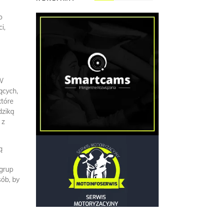
o
i,
 W
ących,
które
dziką
 z
ą
 grup
sób, by