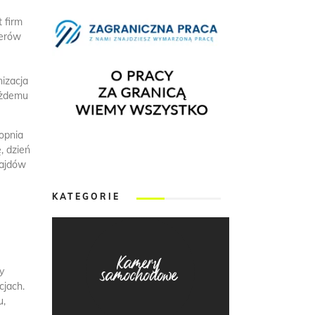
 firm
derów
nizacja
każdemu
opnia
, dzień
rajdów
KATEGORIE
y
cjach.
u,