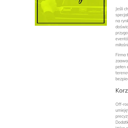
Jeśli 
specja
na ryn
doświa
przygo
eventó
miłośn
Firma 
zaawan
pełen 
tereno
bezpie
Korz
Off-ro
umieję
precyz
Dodatk