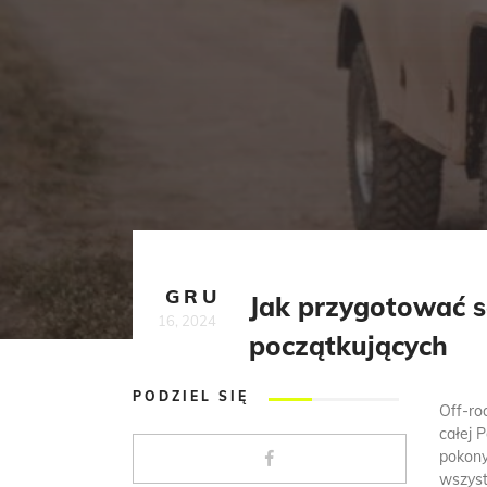
GRU
Jak przygotować s
16, 2024
początkujących
PODZIEL SIĘ
Off-ro
całej 
pokony
wszyst