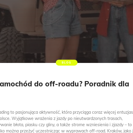
BLOG
amochód do off-roadu? Poradnik dla
ading to pasjonująca aktywność, która przyciąga coraz więcej entuzj
Polsce. Wyjątkowe wrażenia z jazdy po nieutwardzonych trasach,
wanie błota, piasku czy gliny, a także strome wzniesienia i zjazdy – to
ko można przeżyć uczestnicząc w wyprawach off-road. Kraków, jako 