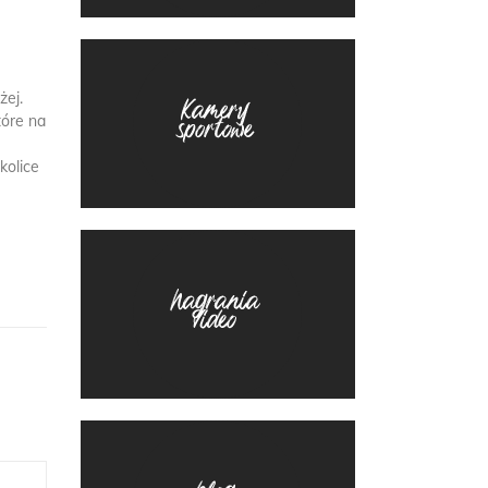
żej.
tóre na
kolice