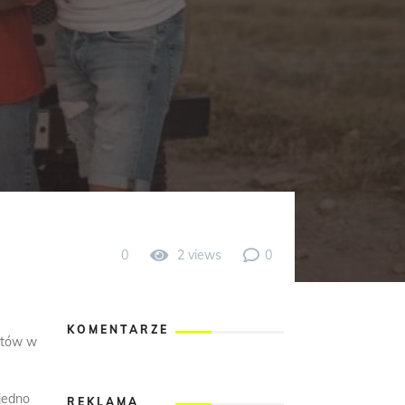
0
2 views
0
KOMENTARZE
astów w
jedno
REKLAMA