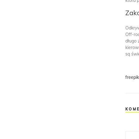
która 
Zak
Odkryw
Off-ro
długo 
kierow
są świ
freepi
KOM