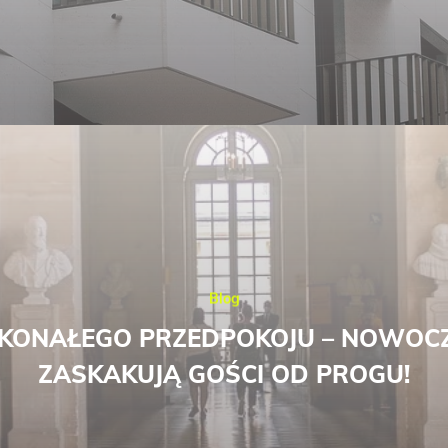
Blog
KONAŁEGO PRZEDPOKOJU – NOWOCZ
ZASKAKUJĄ GOŚCI OD PROGU!