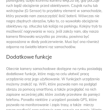
parkingowy, dzięki któremu kamera włącza się, gdy poczuje
ruch bądź obciążenie przed obiektywem. Czujnik ruchu lub
wstrząsów (G-Sensor) to przydatny element w samochodzie,
który pozwala nam zaoszczędzić ilość baterii. Wówczas nie
nagra zbędnych obrazów, tylko to, co wywołało obciążenie
obiektywu np. stłuczka lub kolizja na parkingu. Kolejny tryb to
możliwość nagrywania w nocy. Jeśli zależy nam, aby nasza
kamera filmowała wszystko po zmroku, powinna być
wyposażona w diody podczerwienie. Musi być ona również
odporna na światła latarni raz samochodów.
Dodatkowe funkcje
Obecnie kamery samochodowe dostępne na rynku posiadają
dodatkowe funkcje, które mają na celu ułatwić pracę
urządzenia oraz jego użytkowanie. W funkcjach urządzenia
możemy znaleźć np. WiFi, które pozwala nam na podgląd
obrazu za pomocą smartfona, a także przeglądać na nich
zapisane wcześniej pliki, które zostały przesłane do pamięci
telefonu. Ponadto niektóre z urządzeń posiada GPS, które
pozwala na monitorowanie i zapis trasy, a także mierzy
naszą prędkość oraz pokazuje nam pozycję na mapie. Warto