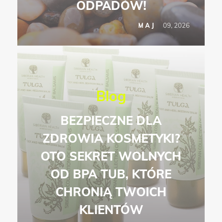
ODPADÓW!
09, 2026
MAJ
Blog
BEZPIECZNE DLA
ZDROWIA KOSMETYKI?
OTO SEKRET WOLNYCH
OD BPA TUB, KTÓRE
CHRONIĄ TWOICH
KLIENTÓW