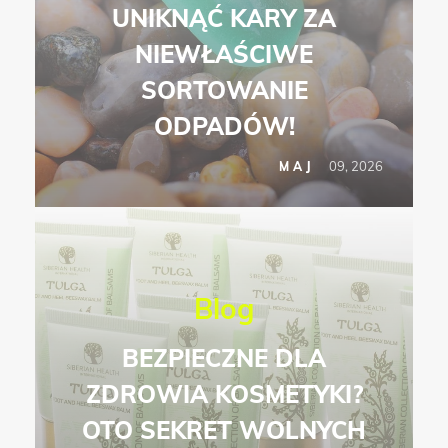
UNIKNĄĆ KARY ZA
NIEWŁAŚCIWE
SORTOWANIE
ODPADÓW!
09, 2026
MAJ
Blog
BEZPIECZNE DLA
ZDROWIA KOSMETYKI?
OTO SEKRET WOLNYCH