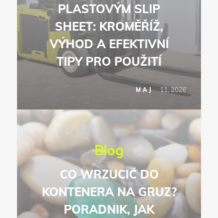
PLASTOVÝM SLIP
SHEET: KROMĚŘÍŽ,
VÝHOD A EFEKTIVNÍ
TIPY PRO POUŽITÍ
11, 2026
MAJ
Blog
CO WRZUCIĆ DO
KONTENERA NA GRUZ?
PORADNIK, JAK