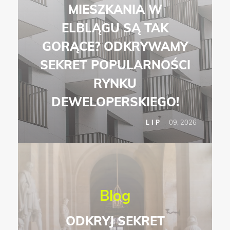
MIESZKANIA W
ELBLĄGU SĄ TAK
GORĄCE? ODKRYWAMY
SEKRET POPULARNOŚCI
RYNKU
DEWELOPERSKIEGO!
09, 2026
LIP
Blog
ODKRYJ SEKRET