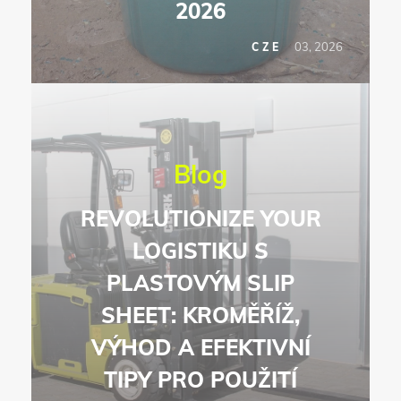
2026
03, 2026
CZE
Blog
REVOLUTIONIZE YOUR
LOGISTIKU S
PLASTOVÝM SLIP
SHEET: KROMĚŘÍŽ,
VÝHOD A EFEKTIVNÍ
TIPY PRO POUŽITÍ