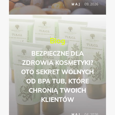
09, 2026
MAJ
Blog
BEZPIECZNE DLA
ZDROWIA KOSMETYKI?
OTO SEKRET WOLNYCH
OD BPA TUB, KTÓRE
CHRONIĄ TWOICH
KLIENTÓW
04, 2026
MAJ